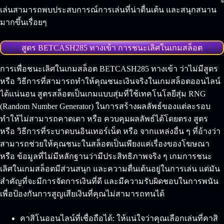
เล่นสามารถพบประสบการณ์การเล่นที่น่าตื่นเต้น และสนุกสนาน
มากขึ้นเรื่อยๆ
สูตร BETCASH285 ทางเข้า การชนะเลิศในเกมสล็อต
การเพื่อชนะเลิศในเกมสล็อต BETCASH285 ทางเข้า ว่าไม่มีสูตร
หรือ วิธีการที่สามารถทำให้คุณชนะเงินจริงในเกมสล็อตออนไลน์
ได้แน่นอน สูตรสล็อตเป็นเกมแบบสุ่มที่ใช้เทคโนโลยีสุ่ม RNG
(Random Number Generator) ในการสร้างผลลัพธ์ของแต่ละรอบ
ทำให้ไม่สามารถคาดเดา หรือ ควบคุมผลลัพธ์ได้โดยตรง สูตร
หรือ วิธีการที่ระบาดบนอินเทอร์เน็ต หรือ จากแหล่งอื่น ๆ ที่อ้างว่า
สามารถช่วยให้คุณชนะในสล็อตเป็นเพียงแค่เรื่องของโฆษณา
หรือ ข้อมูลที่ไม่มีหลักฐานว่ามีประสิทธิภาพจริง ๆ เกมการชนะ
เลิศในเกมสล็อตมีส่วนสนุก และความตื่นเต้นอยู่ในการเล่น แต่มัน
สำคัญที่จะมีการจัดการเงินที่ดี และมีความรับผิดชอบในการพนัน
เพื่อป้องกันการสูญเสียเงินที่คุณไม่สามารถทนได้
คาสิโนออนไลน์ที่เชื่อถือได้: ให้แน่ใจว่าคุณเลือกเล่นที่คาสิ