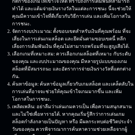
กติกาของเกมให้เข้าใจให้ดี ทราบถึงการเดิมพันที่สามารถ
ทำได้ และแต้มจ่ายเงินรางวัลในแต่ละการชนะ นี้จะช่วยให้
คุณมีความเข้าใจที่ดีเกี่ยวกับวิธีการเล่น และเพิ่มโอกาสใน
การชนะ.
จัดการงบประมาณ: ตั้งขอบเขตสำหรับเงินที่คุณพร้อม ที่จะ
เสี่ยงในการเล่นเกมสล็อต และยึดมั่นตามขอบเขตนี้ หลีก
เลี่ยงการเดิมพันเงิน ที่คุณไม่สามารถพร้อมที่จะสูญเสียได้.
เลือกเกมที่เหมาะสม: ควรเลือกเกมสล็อตที่เหมาะ กับระดับ
ของคุณ และงบประมาณของคุณ มีหลายรูปแบบของเกม
สล็อตที่มีสมรรถนะ และอัตราการจ่ายเงินรางวัลที่แตกต่าง
กัน.
ค้นหาข้อมูล: ค้นหาข้อมูลเกี่ยวกับเกมสล็อต และเคล็ดลับใน
การเล่นที่อาจจะช่วยให้คุณเข้าใจเกมมากขึ้น และเพิ่ม
โอกาสในการชนะ.
เพลิดเพลิน: อย่าลืมว่าเล่นเกมควรเป็น เพื่อความสนุกสนาน
และไม่ใช่เพื่อหารายได้. หากคุณเริ่มรู้สึกว่าการเล่นเกม
สล็อตกำลังกลายเป็นปัญหา หรือ มีผลกระทบต่อชีวิตประจำ
วันของคุณ ควรพิจารณาการค้นหาความช่วยเหลือจากผู้