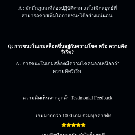
A : มักมีกฎเกมที่ต้องปฏิบัติตาม แต่ไม่มีกลยุทธ์ที่
สามารถช่วยเพิ่มโอกาสชนะได้อย่างแน่นอน.
Q: การชนะในเกมสล็อตขึ้นอยู่กับความโชค หรือ ความคิด
ริเริ่ม?
A : การชนะในเกมสล็อตมีความโชคนอกเหนือกว่า
ความคิดริเริ่ม.
ความคิดเห็นจากลูกค้า Testimonial Feedback
เกมมากกว่า 1000 เกม รวมทุกค่ายดัง