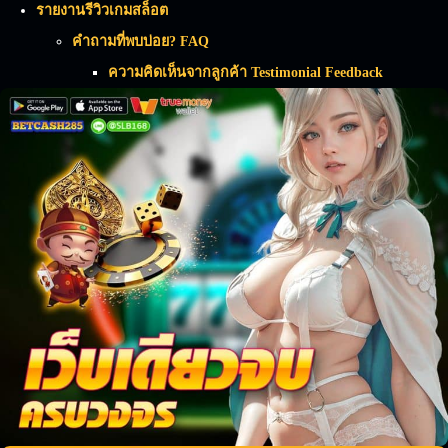
รายงานรีวิวเกมสล็อต
คำถามที่พบบ่อย? FAQ
ความคิดเห็นจากลูกค้า Testimonial Feedback