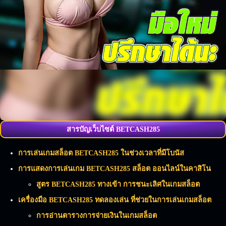
สารบัญเว็บไซต์ BETCASH285
การเล่นเกมสล็อต BETCASH285 ในช่วงเวลาที่มีโบนัส
การแสดงการเล่นเกม BETCASH285 สล็อต ออนไลน์ในคาสิโน
สูตร BETCASH285 ทางเข้า การชนะเลิศในเกมสล็อต
เครื่องมือ BETCASH285 ทดลองเล่น ที่ช่วยในการเล่นเกมสล็อต
การอ่านตารางการจ่ายเงินในเกมสล็อต