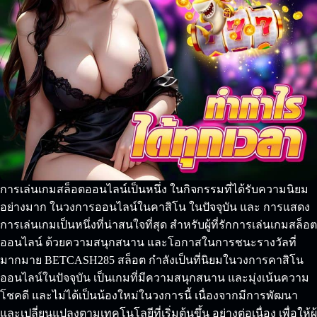
การเล่นเกมสล็อตออนไลน์เป็นหนึ่ง ในกิจกรรมที่ได้รับความนิยม
อย่างมาก ในวงการออนไลน์ในคาสิโน ในปัจจุบัน และ การแสดง
การเล่นเกมเป็นหนึ่งที่น่าสนใจที่สุด สำหรับผู้ที่รักการเล่นเกมสล็อต
ออนไลน์ ด้วยความสนุกสนาน และโอกาสในการชนะรางวัลที่
มากมาย BETCASH285 สล็อต กำลังเป็นที่นิยมในวงการคาสิโน
ออนไลน์ในปัจจุบัน เป็นเกมที่มีความสนุกสนาน และมุ่งเน้นความ
โชคดี และไม่ได้เป็นน้องใหม่ในวงการนี้ เนื่องจากมีการพัฒนา
และเปลี่ยนแปลงตามเทคโนโลยีที่เริ่มต้นขึ้น อย่างต่อเนื่อง เพื่อให้ผู้