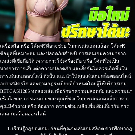
เครื่องมือ หรือ โค้ดฟรีที่อาจช่วย ในการเล่นเกมสล็อต โค้ดฟรี
ข้อมูลที่เหมาะสม และปลอดภัยสำหรับการเล่นเกมควรมาจาก
แหล่งที่เชื่อถือได้ เพราะการใช้เครื่องมือ หรือ โค้ดที่ไม่เป็น
ทางการอาจเสี่ยงต่อความปลอดภัย และสิ่งอันไม่ควรเกิดขึ้นใน
การเล่นเกมออนไลน์ ดังนั้น แนะนำให้คุณเล่นเกมสล็อตออนไลน์
อย่างสมัครใจ และตามกฎระเบียบที่กำหนดโดยผู้ให้บริการเกม
BETCASH285 ทดลองเล่น เพื่อรักษาความปลอดภัย และความน่า
เชื่อถือของ การเล่นเกมของคุณที่ช่วยในการเล่นเกมสล็อต หาก
คุณมีคำถาม หรือ ต้องการ ความช่วยเหลือเพิ่มเติมเกี่ยวกับ การ
เล่นเกมสล็อตออนไลน์
เรียนรู้กฎของเกม: ก่อนที่คุณจะเล่นเกมสล็อต ควรศึกษากฎ