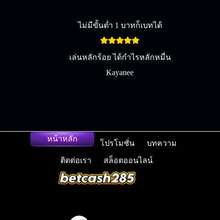
ไม่มีขั้นตํ่า 1 บาทก็เบทได้
เล่นหลักร้อย ได้กำไรหลักหมื่น
Kayanee
หน้าหลัก
โปรโมชั่น
บทความ
ติดต่อเรา
สล็อตออนไลน์