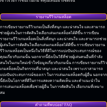
เข้าใจวิธีการชนะในเกม ที่คุณเล่นอย่างชัดเจน
รายงานรีวิวเกมสล็อต
การเขียนรายงานรีวิวเกมเป็นสิ่งที่สนุก และน่าสนใจ และสามารถ
ช่วยผู้เล่นในการตัดสินใจเลือกเล่นเกมสล็อตได้ดีขึ้น การเขียน
รายงานรีวิวเกมสล็อตเป็นสิ่งที่สนุก และน่าสนใจ และสามารถช่วย
ผู้เล่นในการตัดสินใจเลือกเล่นเกมสล็อตได้ดีขึ้น การเขียนรายงาน
รีวิวเกมสล็อตเป็นหนึ่งในวิธีที่ดีในการแบ่งปันประสบการณ์ของ
คุณเกี่ยวกับเกมนั้น นอกจากนี้ยังเป็นวิธีที่ช่วยผู้เล่นคนอื่นที่กำลัง
สนใจในเกมใหม่เข้าใจข้อมูลเกี่ยวกับเกมนั้น การเขียนรายงานรีวิว
เกมสล็อตเป็นกิจกรรมที่น่าสนุก และน่าสนใจ เพราะเราสามารถ
แบ่งปันประสบการณ์ของเรา ในการเล่นเกมสล็อตกับผู้อื่น นอกจาก
นี้ยังเป็นโอกาสที่ดีในการแสดงความคิดเห็น และคำแนะนำใน
การเล่นเกมสล็อตเพื่อช่วยผู้อื่น ในการตัดสินใจ เลือกเกมที่เหมาะ
สม
คำถามที่พบบ่อย? FAQ